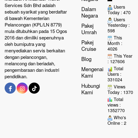
Services Sdn Bhd adalah
Users
Dalam
sebuah syarikat yang berdaftar
Today : 470
Negara
di bawah Kementerian
Users
Pelancongan (KPL/LN 8779)
Yesterday :
Pakej
598
mula ditubuhkan pada 15 Ogos
Umrah
2016 dan dimiliki sepenuhnya
This
Pakej
Month :
oleh bumiputra yang
Cruise
4026
menyediakan servis berkaitan
This Year
dengan pelancongan,
Blog
: 127606
melancong dan beriadah,
Total
Mengenai
pengembaraan dan industri
Users :
Kami
pendidikan.
331024
Hubungi
Views
Kami
Today : 1370
Total
views :
1352770
Who's
Online : 2