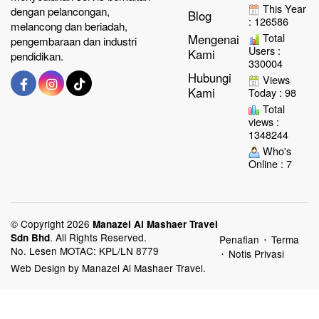
This Year
dengan pelancongan,
Blog
: 126586
melancong dan beriadah,
Total
Mengenai
pengembaraan dan industri
Users :
Kami
pendidikan.
330004
Hubungi
Views
Kami
Today : 98
Total
views :
1348244
Who's
Online : 7
© Copyright 2026
Manazel Al Mashaer Travel
.
All Rights Reserved.
Sdn Bhd
Penafian
Terma
•
No. Lesen MOTAC: KPL/LN 8779
Notis Privasi
•
Web Design by Manazel Al Mashaer Travel.