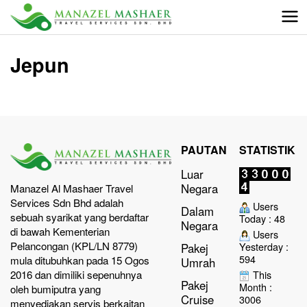
Jepun
PAUTAN
STATISTIK
Luar
Negara
Manazel Al Mashaer Travel
Services Sdn Bhd adalah
Users
Dalam
sebuah syarikat yang berdaftar
Today : 48
Negara
di bawah Kementerian
Users
Pelancongan (KPL/LN 8779)
Yesterday :
Pakej
594
mula ditubuhkan pada 15 Ogos
Umrah
2016 dan dimiliki sepenuhnya
This
Pakej
Month :
oleh bumiputra yang
Cruise
3006
menyediakan servis berkaitan